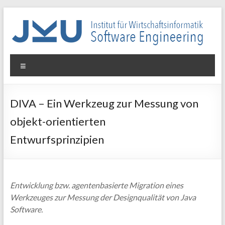
Skip
to
content
WIN-
Menu
SE
Institut
DIVA – Ein Werkzeug zur Messung von
für
objekt-orientierten
Wirtschaftsinformatik
–
Entwurfsprinzipien
Software
Engineering
Entwicklung bzw. agentenbasierte Migration eines
Werkzeuges zur Messung der Designqualität von Java
Software.