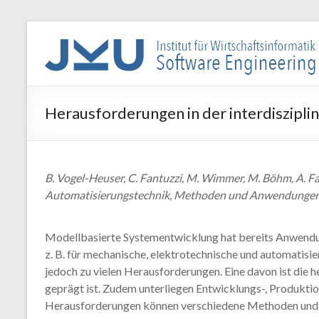
Skip
to
WIN-
content
SE
Institut
Herausforderungen in der interdiszipl
für
Wirtschaftsinformatik
–
Software
B. Vogel-Heuser, C. Fantuzzi, M. Wimmer, M. Böhm, A. F
Engineering
Automatisierungstechnik, Methoden und Anwendungen de
Modellbasierte Systementwicklung hat bereits Anwendung
z. B. für mechanische, elektrotechnische und automatisi
jedoch zu vielen Herausforderungen. Eine davon ist die
geprägt ist. Zudem unterliegen Entwicklungs-, Produkti
Herausforderungen können verschiedene Methoden und Tec