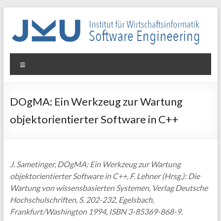
Skip
to
content
WIN-
Menu
SE
Institut
DOgMA: Ein Werkzeug zur Wartung
für
objektorientierter Software in C++
Wirtschaftsinformatik
–
Software
Engineering
J. Sametinger, DOgMA: Ein Werkzeug zur Wartung
objektorientierter Software in C++, F. Lehner (Hrsg.): Die
Wartung von wissensbasierten Systemen, Verlag Deutsche
Hochschulschriften, S. 202-232, Egelsbach,
Frankfurt/Washington 1994, ISBN 3-85369-868-9.